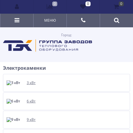
0
0
0
МЕНЮ
Город:
Электрокаменки
3 кВт
6 кВт
9 кВт