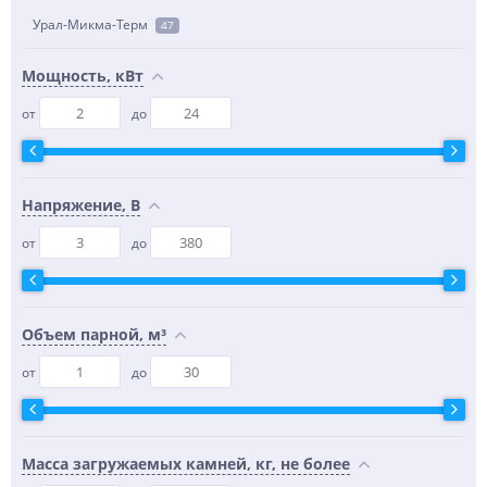
Урал-Микма-Терм
47
Мощность, кВт
от
до
Напряжение, В
от
до
Объем парной, м³
от
до
Масса загружаемых камней, кг, не более