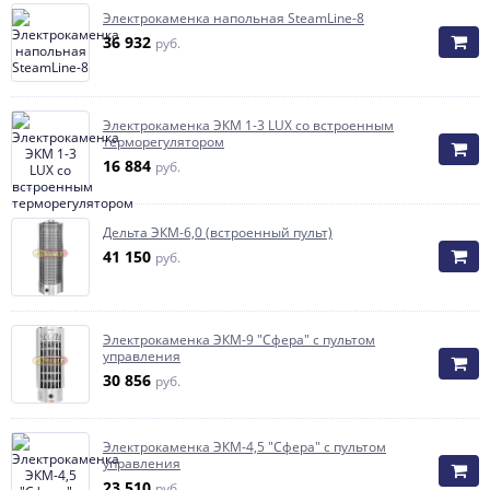
Электрокаменка напольная SteamLine-8
36 932
руб.
Электрокaмeнка ЭКМ 1-3 LUX со встроенным
терморегулятором
16 884
руб.
Дельта ЭКМ-6,0 (встроенный пульт)
41 150
руб.
Электрокаменка ЭКМ-9 "Сфера" с пультом
управления
30 856
руб.
Электрокаменка ЭКМ-4,5 "Сфера" с пультом
управления
23 510
руб.