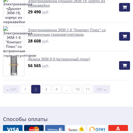
Электрокаменка «Душка» ЭКМ-18, корпус из
нержавейки
29 490
руб.
Электрокaмeнка ЭКМ-1-6 "Компакт Плюс" со
встроенным терморегулятором
28 608
руб.
Дельта ЭКМ-9,0 (встроенный пульт)
56 565
руб.
← Ctrl
1
2
3
4
...
10
11
Ctrl →
Способы оплаты