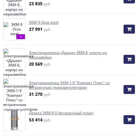
23 835
руб.
ЭКМ-9 Octa steel
27 991
руб.
%
Электрокаменка «Душка» ЭКМ-6, корпус из
нержавейки
20 569
руб.
Электрокаменка ЭКМ-1-9 "Компакт Плюс" со
встроенным терморегулятором
31 270
руб.
Дельта ЭКМ-8,0 (встроенный пульт)
53 414
руб.