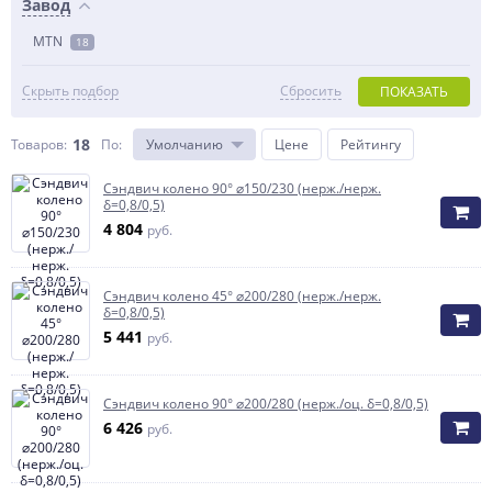
Завод
MTN
18
Скрыть подбор
Сбросить
ПОКАЗАТЬ
18
Товаров:
По
:
Умолчанию
Цене
Рейтингу
Сэндвич колено 90° ⌀150/230 (нерж./нерж.
δ=0,8/0,5)
4 804
руб.
Сэндвич колено 45° ⌀200/280 (нерж./нерж.
δ=0,8/0,5)
5 441
руб.
Сэндвич колено 90° ⌀200/280 (нерж./оц. δ=0,8/0,5)
6 426
руб.