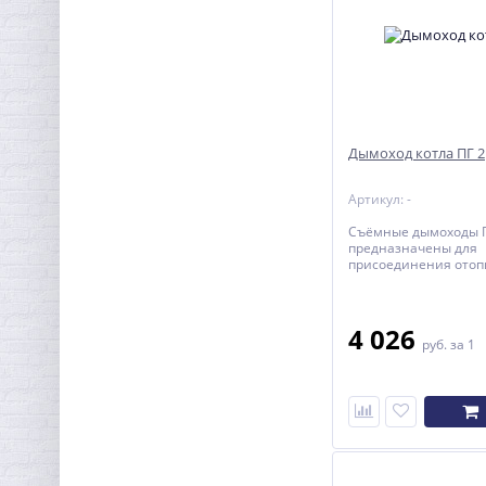
Дымоход котла ПГ 2
Артикул: -
Съёмные дымоходы 
предназначены для
присоединения отоп
котлов КАРАКАН и КО
кирпичному дымоход
4 026
руб.
за 1