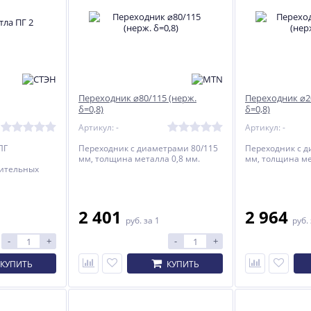
Переходник ⌀80/115 (нерж.
Переходник ⌀2
δ=0,8)
δ=0,8)
Артикул: -
Артикул: -
ПГ
Переходник с диаметрами 80/115
Переходник с д
мм, толщина металла 0,8 мм.
мм, толщина ме
ительных
БАЛЬТ к
у.
2 401
2 964
руб.
за 1
руб.
-
+
-
+
КУПИТЬ
КУПИТЬ