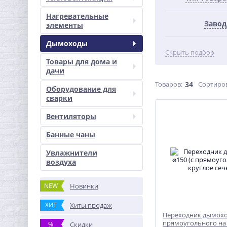
Нагревательные
Завод
элементы
Дымоходы
Скрыть подбор
Товары для дома и
дачи
Товаров:
34
Сортиро
Оборудование для
сварки
Вентиляторы
Банные чаны
Увлажнители
воздуха
NEW
Новинки
ХИТ
Хиты продаж
Переходник дымоход
прямоугольного на
%
Скидки