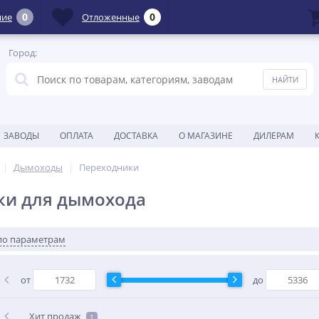
0
0
ние
Отложенные
Город:
ЗАВОДЫ
ОПЛАТА
ДОСТАВКА
О МАГАЗИНЕ
ДИЛЕРАМ
Дымоходы
Переходники
ки для дымохода
по параметрам
от
до
Хит продаж
1