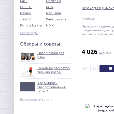
Ballu
Electrolux
LORIOT
MTN
Переходник дымохо
Navien
NeoClima
Артикул: -
Делсот
Калашников
Котлов Центр
НМК
Переходник дымоход
предназначен для п
Все заводы
котлов с круглыми 
дымоходами к кирп
дымовым трубам.
Обзоры и советы
4 026
Обзор печей для
руб.
за 1
бани
Нужен ли регулятор
тяги для котла?
Как выбрать
твердотопливный
котел?
Все обзоры и советы