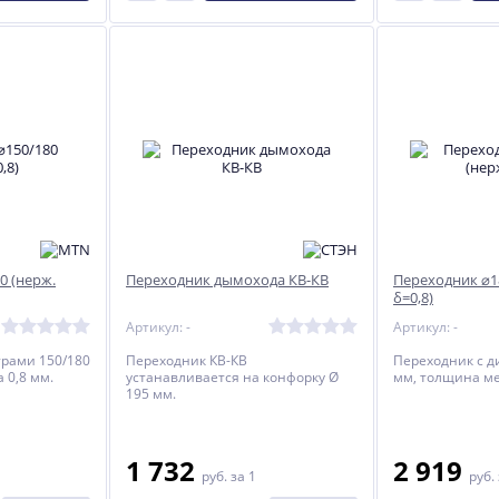
0 (нерж.
Переходник дымохода КВ-КВ
Переходник ⌀1
δ=0,8)
Артикул: -
Артикул: -
трами 150/180
Переходник КВ-КВ
Переходник с д
 0,8 мм.
устанавливается на конфорку Ø
мм, толщина ме
195 мм.
1 732
2 919
руб.
за 1
руб.