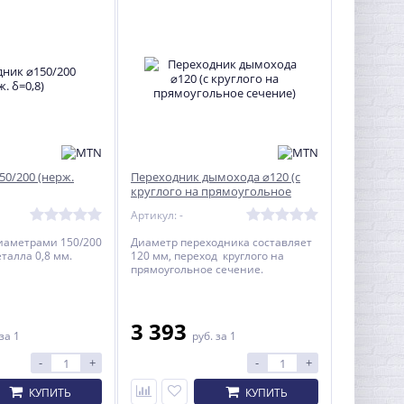
50/200 (нерж.
Переходник дымохода ⌀120 (с
круглого на прямоугольное
сечение)
Артикул: -
иаметрами 150/200
Диаметр переходника составляет
талла 0,8 мм.
120 мм, переход круглого на
прямоугольное сечение.
3 393
за 1
руб.
за 1
-
+
-
+
КУПИТЬ
КУПИТЬ