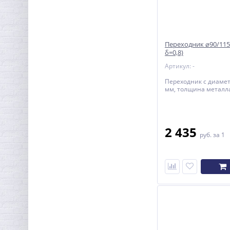
Переходник ⌀90/115
δ=0,8)
Артикул: -
Переходник с диаме
мм, толщина металла
2 435
руб.
за 1