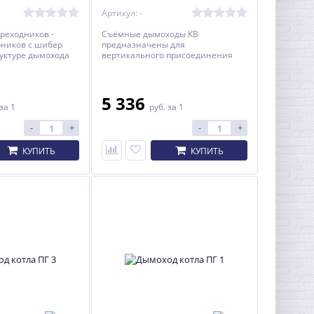
Артикул: -
реходников -
Съёмные дымоходы КВ
рников с шибер
предназначены для
руктуре дымохода
вертикального присоединения
Д котла и
отопительных котлов КАРАКАН и
 ведет к экономии
КОБАЛЬТ к круглому стальному
дымоходу.
5 336
за 1
руб.
за 1
-
+
-
+
КУПИТЬ
КУПИТЬ