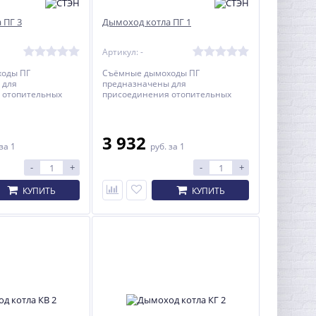
 ПГ 3
Дымоход котла ПГ 1
Артикул: -
оды ПГ
Съёмные дымоходы ПГ
 для
предназначены для
 отопительных
присоединения отопительных
 и КОБАЛЬТ к
котлов КАРАКАН и КОБАЛЬТ к
моходу.
кирпичному дымоходу.
3 932
за 1
руб.
за 1
-
+
-
+
КУПИТЬ
КУПИТЬ