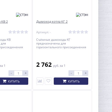
 КВ 2
Дымоход котла КГ 2
Артикул: -
оды КВ
Съёмные дымоходы КГ
 для
предназначены для
 присоединения
горизонтального присоединения
отлов КАРАКАН и
отопительных котлов КАРАКАН и
лому стальному
КОБАЛЬТ к круглому стальному
дымоходу.
2 762
за 1
руб.
за 1
-
+
-
+
КУПИТЬ
КУПИТЬ