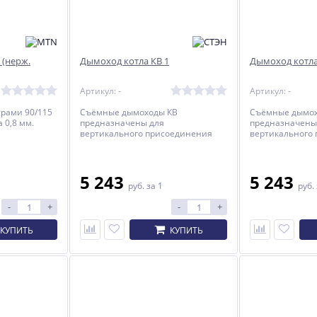
 (нерж.
Дымоход котла КВ 1
Дымоход котла
Артикул: -
Артикул: -
трами 90/115
Съёмные дымоходы КВ
Съёмные дымох
 0,8 мм.
предназначены для
предназначены
вертикального присоединения
вертикального
отопительных котлов КАРАКАН и
отопительных к
КОБАЛЬТ к круглому стальному
КОБАЛЬТ к круг
дымоходу.
дымоходу.
5 243
5 243
руб.
за 1
руб.
-
+
-
+
КУПИТЬ
КУПИТЬ