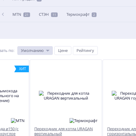
MTN
СТЭН
Термокрафт
21
11
2
вать по
:
Умолчанию
Цене
Рейтингу
ХИТ
а ⌀150 (с
Переходник для котла URAGAN
Переходник дл
 круглое
вертикальный
горизонтальн