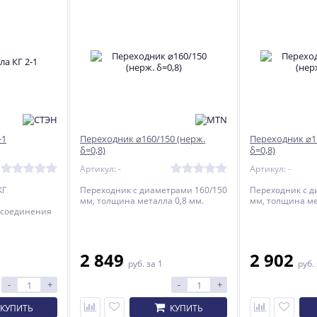
-1
Переходник ⌀160/150 (нерж.
Переходник ⌀1
δ=0,8)
δ=0,8)
Артикул: -
Артикул: -
КГ
Переходник с диаметрами 160/150
Переходник с д
мм, толщина металла 0,8 мм.
мм, толщина ме
исоединения
в КАРАКАН и
стальному
2 849
2 902
руб.
за 1
руб.
-
+
-
+
КУПИТЬ
КУПИТЬ