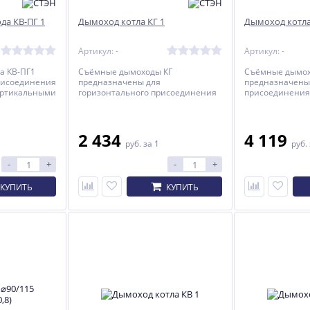
да КВ-ПГ 1
Дымоход котла КГ 1
Дымоход котла
Артикул: -
Артикул: -
а КВ-ПГ1
Съёмные дымоходы КГ
Съёмные дымох
рисоединения
предназначены для
предназначены
вертикальными
горизонтального присоединения
присоединения
ичным
отопительных котлов КАРАКАН и
котлов КАРАКАН
КОБАЛЬТ к круглому стальному
кирпичному ды
дымоходу.
2 434
4 119
руб.
за 1
руб.
-
+
-
+
КУПИТЬ
КУПИТЬ