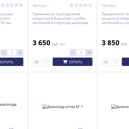
Артикул: -
Артикул: -
гольным
Применение переходников -
Применение пе
углого
конденсатосборников с шибер
конденсатосбо
%
%
%
150 мм.
заслонкой в структуре дымохода
заслонкой в ст
увеличивает КПД котла и
увеличивает КП
соответственно ведет к экономии
соответственно
топлива.
топлива.
3 650
3 850
руб.
за 1
руб.
-
+
-
+
КУПИТЬ
КУПИТЬ
Пульт управления для
ТЭН ИЮТЕ 681817.105 (1,5
котла Добрыня
кВт, 220 В, н/сталь)
Не указана цена
6 480
руб.