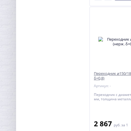
Переходник ⌀150/18
δ=0,8)
Артикул: -
Переходник с диаме
мм, толщина металла
2 867
руб.
за 1