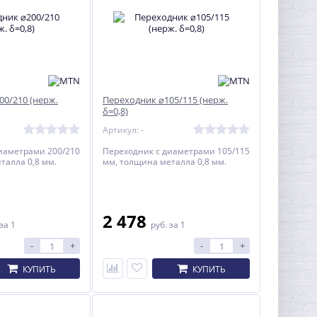
00/210 (нерж.
Переходник ⌀105/115 (нерж.
δ=0,8)
Артикул: -
иаметрами 200/210
Переходник с диаметрами 105/115
талла 0,8 мм.
мм, толщина металла 0,8 мм.
2 478
за 1
руб.
за 1
-
+
-
+
КУПИТЬ
КУПИТЬ