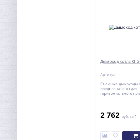
Дымоход котла КГ 2
Артикул: -
Съёмные дымоходы 
предназначены для
горизонтального пр
отопительных котло
КОБАЛЬТ к круглому 
дымоходу.
2 762
руб.
за 1