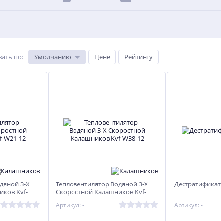
вать по
:
Умолчанию
Цене
Рейтингу
дяной 3-Х
Тепловентилятор Водяной 3-Х
Дестратификато
ков Kvf-
Скоростной Калашников Kvf-
W38-12
Артикул: -
Артикул: -