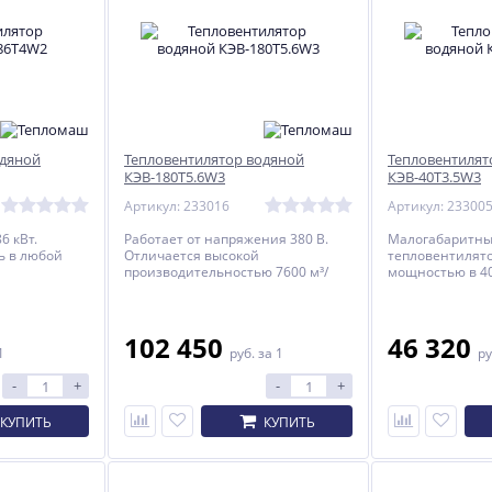
одяной
Тепловентилятор водяной
Тепловентилят
КЭВ-180T5.6W3
КЭВ-40T3.5W3
Артикул: 233016
Артикул: 23300
6 кВт.
Работает от напряжения 380 В.
Малогабаритн
ь в любой
Отличается высокой
тепловентилято
производительностью 7600 м³/
мощностью в 40
час.
кг.
102 450
46 320
1
руб.
за 1
ру
-
+
-
+
КУПИТЬ
КУПИТЬ