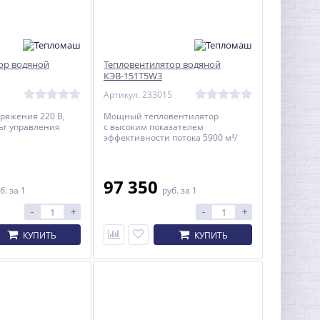
ор водяной
Тепловентилятор водяной
КЭВ-151T5W3
1
Артикул: 233015
пряжения 220 В,
Мощный тепловентилятор
льт управления
с высоким показателем
эффективности потока 5900 м³/
час.
97 350
б.
за 1
руб.
за 1
-
+
-
+
КУПИТЬ
КУПИТЬ