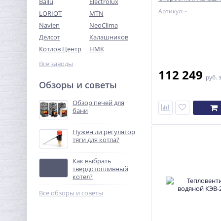
Ballu
Electrolux
W60-11
Артикул: -
LORIOT
MTN
Navien
NeoClima
Делсот
Калашников
Котлов Центр
НМК
Все заводы
112 249
руб.
Обзоры и советы
Обзор печей для
бани
Нужен ли регулятор
тяги для котла?
Как выбрать
твердотопливный
котел?
Все обзоры и советы