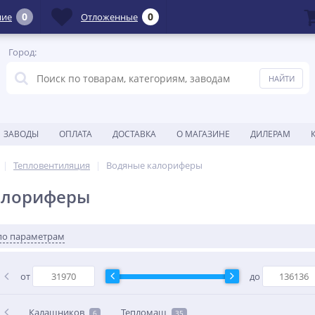
0
0
ние
Отложенные
Город:
ЗАВОДЫ
ОПЛАТА
ДОСТАВКА
О МАГАЗИНЕ
ДИЛЕРАМ
Тепловентиляция
Водяные калориферы
алориферы
по параметрам
от
до
Калашников
Тепломаш
6
35