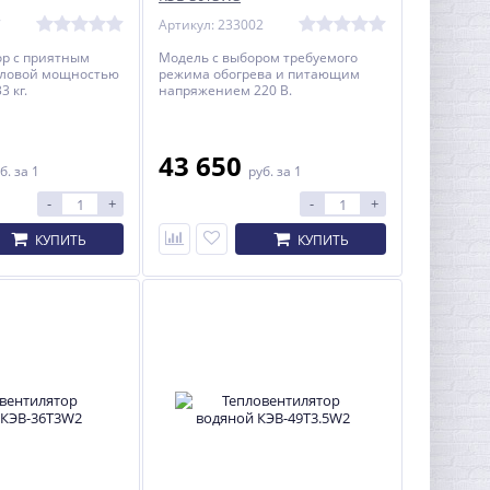
7
Артикул: 233002
ор с приятным
Модель с выбором требуемого
пловой мощностью
режима обогрева и питающим
3 кг.
напряжением 220 В.
43 650
б.
за 1
руб.
за 1
-
+
-
+
КУПИТЬ
КУПИТЬ