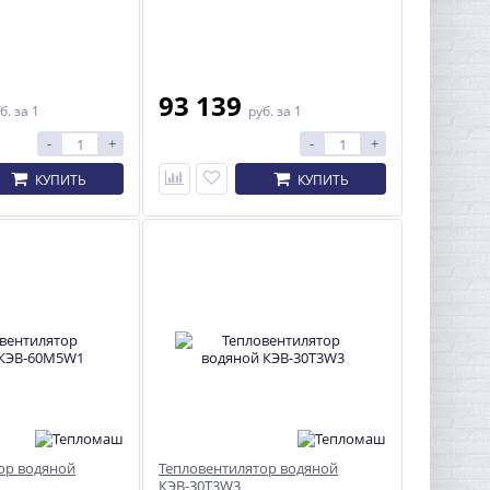
93 139
б.
за 1
руб.
за 1
-
+
-
+
КУПИТЬ
КУПИТЬ
ор водяной
Тепловентилятор водяной
КЭВ-30T3W3