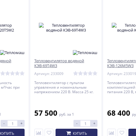
одяной
Тепловентилятор водяной
Тепловентилят
КЭВ-69T4W3
КЭВ-126М5W3
Артикул: 233009
Артикул: 23301
ьность
Тепловентилятор с пультом
Тепловентилято
 м³/час при
управления и номинальным
комплектацией
напряжением 220 В. Масса 25 кг.
питания 220 В, м
57 500
68 400
1
руб.
за 1
ру
-
+
-
+
КУПИТЬ
КУПИТЬ