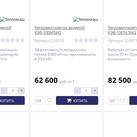
одяной
Тепловентилятор водяной
Тепловентилят
КЭВ-100М5W2
КЭВ-106T4.5W2
Артикул: 233018
Артикул: 23301
лектацию.
Эффективность воздушного
Работает от на
а воздуха
потока 6500 м³/час при мощности
масса 55 кг. Пу
5 кг.
в 50,8 кВт.
в комплекте.
62 600
82 500
1
руб.
за 1
ру
-
+
-
+
КУПИТЬ
КУПИТЬ