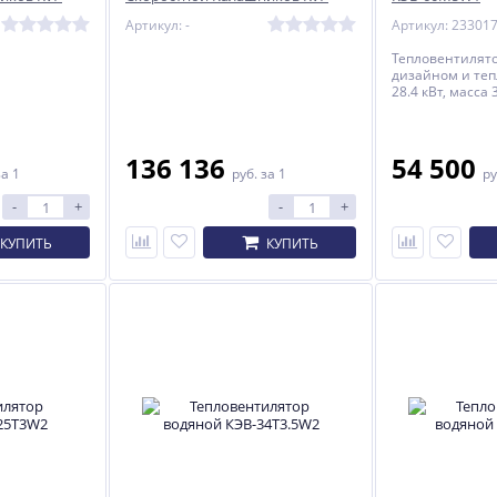
W80-11
Артикул: -
Артикул: 23301
Тепловентилят
дизайном и те
28.4 кВт, масса 3
136 136
54 500
за 1
руб.
за 1
ру
-
+
-
+
КУПИТЬ
КУПИТЬ