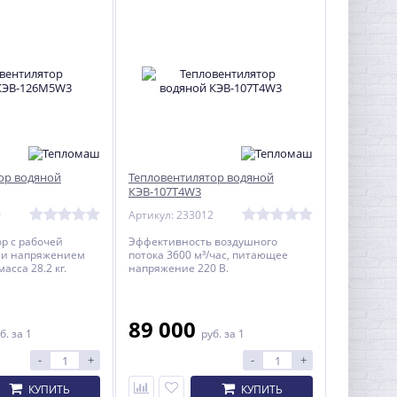
ор водяной
Тепловентилятор водяной
КЭВ-107T4W3
9
Артикул: 233012
р с рабочей
Эффективность воздушного
 и напряжением
потока 3600 м³/час, питающее
асса 28.2 кг.
напряжение 220 В.
89 000
б.
за 1
руб.
за 1
-
+
-
+
КУПИТЬ
КУПИТЬ