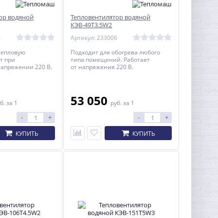
ор водяной
Тепловентилятор водяной
КЭВ-49T3.5W2
4
Артикул: 233006
тепловую
Подходит для обогрева любого
т при
типа помещений. Работает
апряжении 220 В.
от напряжения 220 В.
53 050
б.
за 1
руб.
за 1
-
+
-
+
КУПИТЬ
КУПИТЬ