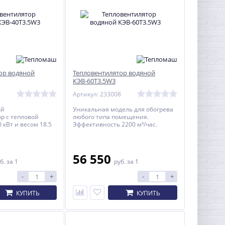
ор водяной
Тепловентилятор водяной
КЭВ-60T3.5W3
5
Артикул: 233008
ый
Уникальная модель для обогрева
р с тепловой
любого типа помещения.
 кВт и весом 18.5
Эффективность 2200 м³/час.
56 550
б.
за 1
руб.
за 1
-
+
-
+
КУПИТЬ
КУПИТЬ