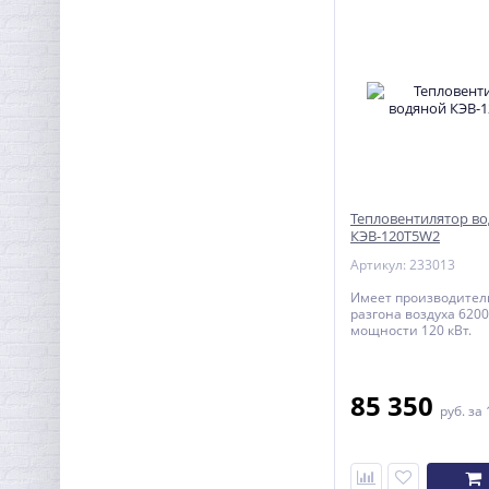
Тепловентилятор в
КЭВ-120T5W2
Артикул: 233013
Имеет производител
разгона воздуха 6200
мощности 120 кВт.
85 350
руб.
за 