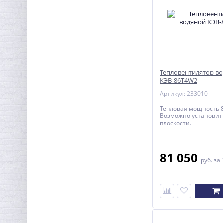
Тепловентилятор в
КЭВ-86T4W2
Артикул: 233010
Тепловая мощность 8
Возможно установит
плоскости.
81 050
руб.
за 