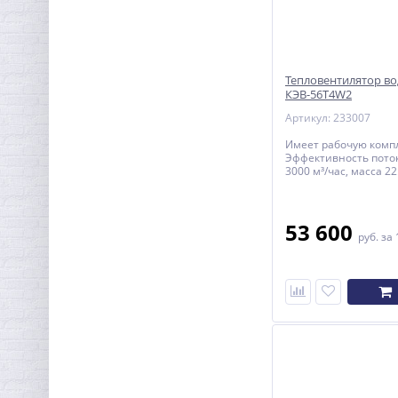
Тепловентилятор в
КЭВ-56T4W2
Артикул: 233007
Имеет рабочую комп
Эффективность поток
3000 м³/час, масса 22.
53 600
руб.
за 