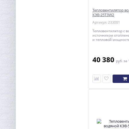
Тепловентилятор в
КЭВ-25T3W2
Артикул: 233001
Тепловентилятор с 
источником отоплен
и тепловой мощность
40 380
руб.
за 