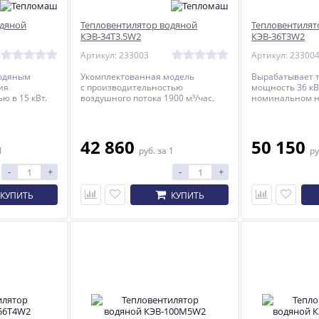
одяной
Тепловентилятор водяной
Тепловентилят
КЭВ-34T3.5W2
КЭВ-36T3W2
Артикул: 233003
Артикул: 23300
водяным
Укомплектованная модель
Вырабатывает 
ия
с производительностью
мощность 36 кВ
ю в 15 кВт.
воздушного потока 1900 м³/час.
номинальном н
42 860
50 150
1
руб.
за 1
ру
-
+
-
+
КУПИТЬ
КУПИТЬ