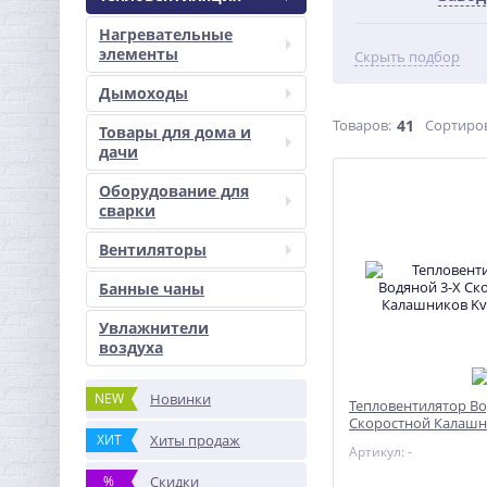
Нагревательные
элементы
Скрыть подбор
Дымоходы
Товаров:
41
Сортиро
Товары для дома и
дачи
Оборудование для
сварки
Вентиляторы
Банные чаны
Увлажнители
воздуха
NEW
Новинки
Тепловентилятор Во
Скоростной Калашни
ХИТ
Хиты продаж
W21-12
Артикул: -
%
Скидки