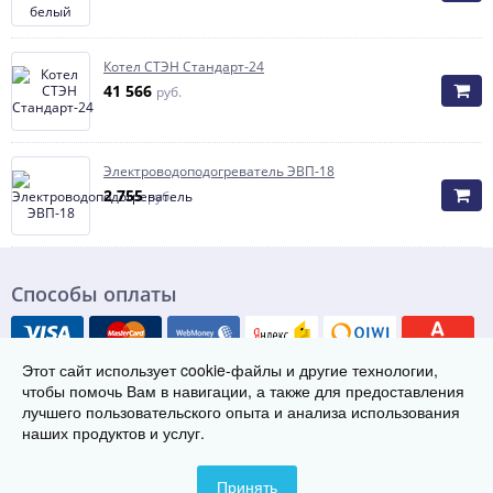
Котел СТЭН Стандарт-24
41 566
руб.
Электроводоподогреватель ЭВП-18
2 755
руб.
Способы оплаты
Этот сайт использует cookie-файлы и другие технологии,
чтобы помочь Вам в навигации, а также для предоставления
лучшего пользовательского опыта и анализа использования
наших продуктов и услуг.
© Группа заводов теплового оборудования «ТЭК», 2021-2026
456300 г. Миасс, ул. Лихачева 2/1
Телефон:
8 (800) 222-29-08
Принять