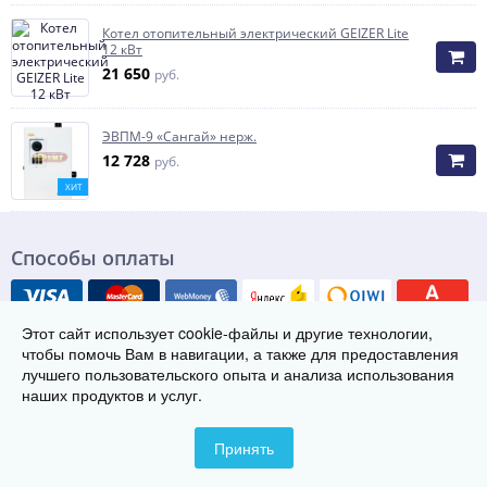
Котел отопительный электрический GEIZER Lite
12 кВт
21 650
руб.
ЭВПМ-9 «Сангай» нерж.
12 728
руб.
ХИТ
Способы оплаты
Этот сайт использует cookie-файлы и другие технологии,
чтобы помочь Вам в навигации, а также для предоставления
лучшего пользовательского опыта и анализа использования
наших продуктов и услуг.
© Группа заводов теплового оборудования «ТЭК», 2021-2026
456300 г. Миасс, ул. Лихачева 2/1
Телефон:
8 (800) 222-29-08
Принять
Контакты
Карта сайта