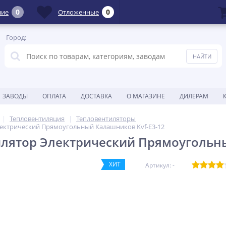
0
0
ние
Отложенные
Город:
ЗАВОДЫ
ОПЛАТА
ДОСТАВКА
О МАГАЗИНЕ
ДИЛЕРАМ
Тепловентиляция
Тепловентиляторы
лектрический Прямоугольный Калашников Kvf-E3-12
лятор Электрический Прямоугольны
ХИТ
Артикул: -