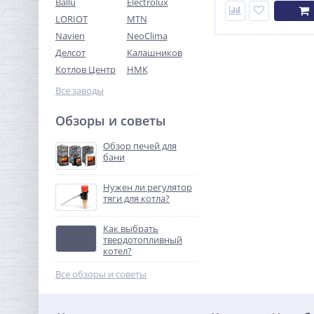
Ballu
Electrolux
LORIOT
MTN
Navien
NeoClima
Делсот
Калашников
Котлов Центр
НМК
Все заводы
Обзоры и советы
Обзор печей для
бани
Нужен ли регулятор
тяги для котла?
Как выбрать
твердотопливный
котел?
Все обзоры и советы