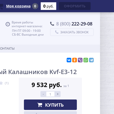
0
Моя корзина
0
ОФОРМИТЬ
руб.
Время работы
8 (800)
222-29-08
интернет-магазина:
ПН-ПТ 09:00 - 19:00
ЗАКАЗАТЬ ЗВОНОК
СБ-ВС Выходные дни
КОНТАКТЫ
й Калашников Kvf-E3-12
9 532 руб.
(1)
за 1
-
+
КУПИТЬ