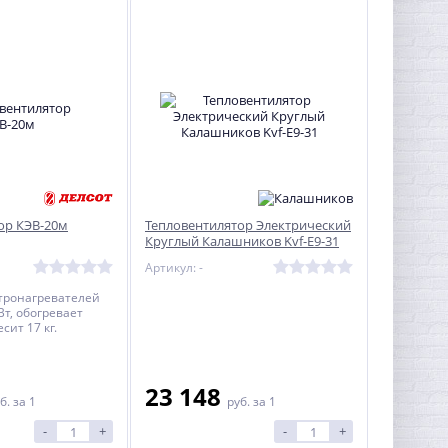
%
ор КЭВ-20м
Тепловентилятор Электрический
Круглый Калашников Kvf-E9-31
Электрокаменка ЭКМ-6
(220/380В)
Артикул: -
17 372
тронагревателей
руб.
Вт, обогревает
ит 17 кг.
23 148
б.
за 1
руб.
за 1
-
+
-
+