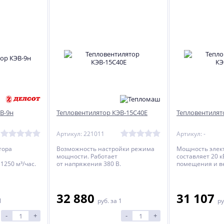
ХИТ
ХИТ
NEW
%
%
ХИТ
%
В-9н
Тепловентилятор КЭВ-15С40Е
Тепловентилят
-
Гриль-Мангал ROLAND Jr.
Мангал "Алтай-12"
Артикул: 221011
Артикул: -
24 902
7 260
тора
Возможность настройки режима
Мощность элек
руб.
руб.
мощности. Работает
составляет 20 к
1250 м³/час.
от напряжения 380 В.
помещения и вес
32 880
31 107
1
руб.
за 1
ру
-
+
-
+