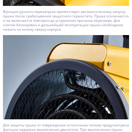
Функция ручного перезапуска препятствует автоматическому запуску
пушки после срабатывания защитного термостата. Пушка отключается
и не включается повторно до устранения причины перегрева. Для
снятия блокировки и дальнейшей эксплуатации пушки необходимо
нажать на кнопку сверху корпуса.
Для защиты пушки от повреждения остаточным теплом предусмотрена
функция задержки выключения двигателя. При выключении пушка