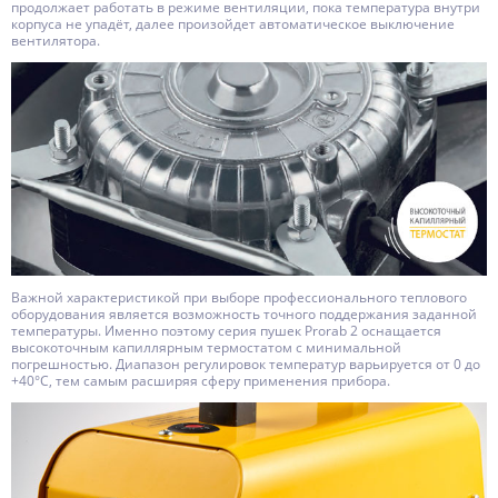
продолжает работать в режиме вентиляции, пока температура внутри
корпуса не упадёт, далее произойдет автоматическое выключение
вентилятора.
Важной характеристикой при выборе профессионального теплового
оборудования является возможность точного поддержания заданной
температуры. Именно поэтому серия пушек Prorab 2 оснащается
высокоточным капиллярным термостатом с минимальной
погрешностью. Диапазон регулировок температур варьируется от 0 до
+40°C, тем самым расширяя сферу применения прибора.