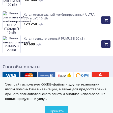
руб.
Котел отопительный комбинированный ULTRA
("Ультра") 16 кВт
129 250
руб.
Котел твердотопливный PRIMUS B 20 кВт
49 600
руб.
Способы оплаты
Этот сайт использует cookie-файлы и другие технологии,
чтобы помочь Вам в навигации, а также для предоставления
лучшего пользовательского опыта и анализа использования
наших продуктов и услуг.
© Группа заводов теплового оборудования «ТЭК», 2021-2026
456300 г. Миасс, ул. Лихачева 2/1
Телефон:
8 (800) 222-29-08
Принять