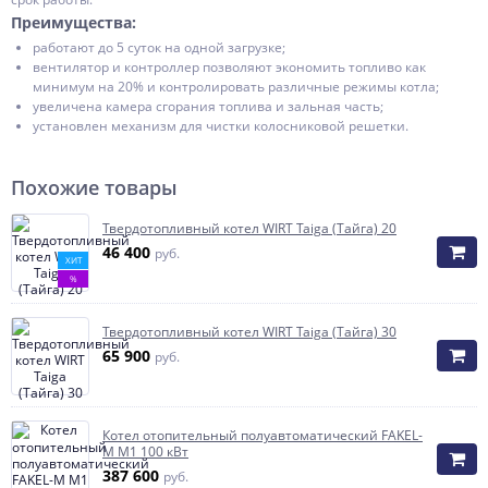
Преимущества:
работают до 5 суток на одной загрузке;
вентилятор и контроллер позволяют экономить топливо как
минимум на 20% и контролировать различные режимы котла;
увеличена камера сгорания топлива и зальная часть;
установлен механизм для чистки колосниковой решетки.
Похожие товары
Твердотопливный котел WIRT Taiga (Тайга) 20
46 400
руб.
ХИТ
%
Твердотопливный котел WIRT Taiga (Тайга) 30
65 900
руб.
Котел отопительный полуавтоматический FAKEL-
M M1 100 кВт
387 600
руб.