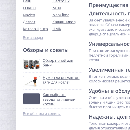
Ballu
Electrolux
Преимущества к
LORIOT
MTN
Длительность 
Navien
NeoClima
За счет увеличенной к
Делсот
Калашников
аналоги. Объем камер
Котлов Центр
НМК
эксплуатацию и содер
дверца специальной к
Все заводы
Универсальнос
Обзоры и советы
При снятии заглушки с
пеллетной горелками.
котла.
Обзор печей для
бани
Увеличенная т
В топке, помимо водя
Нужен ли регулятор
колосниковая решётка
тяги для котла?
Удобны в обсл
Как выбрать
Очистка и обслужива
твердотопливный
зольный ящик. Это по
котел?
быстро проникнуть в 
Все обзоры и советы
Надежны, долг
Топочная камера и от
двумя отражателями 