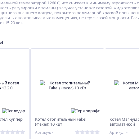
имальной температурой 1260 С, что снижает к минимуму вероятность 
ость регулировки и замены (в случае установки газовой, жидкотопли
ащитного внешнего кожуха, покрытого полимерной краской повышенной
отдельных неотапливаемых помещениях, не теряя своей мощности. Ра
т 15-20 лет.
ры
отел Куппер
Котел отопительный Fakel
Котел Магнум 3
(Факел) 10 кВт
автоматикой
Артикул: -
Артикул: -