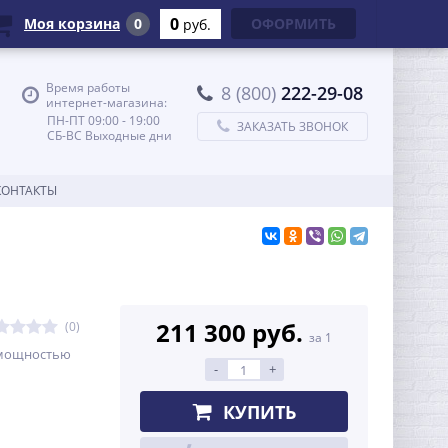
0
Моя корзина
0
ОФОРМИТЬ
руб.
Время работы
8 (800)
222-29-08
интернет-магазина:
ПН-ПТ 09:00 - 19:00
ЗАКАЗАТЬ ЗВОНОК
СБ-ВС Выходные дни
КОНТАКТЫ
211 300 руб.
(0)
за 1
 мощностью
-
+
КУПИТЬ