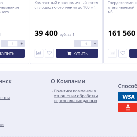
в,
Компактный и экономичный котел
Твердотопливны
ользование
с площадью отопления до 100 м².
отапливаемой 
вного
м².
39 400
161 56
1
руб.
за 1
-
+
-
+
КУПИТЬ
КУПИТЬ
инск
О Компании
Спосо
Политика компании в
отношении обработки
менты
персональных данных
чи