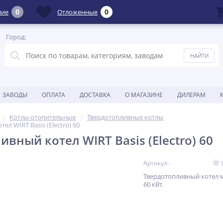
0
0
ние
Отложенные
Город:
ЗАВОДЫ
ОПЛАТА
ДОСТАВКА
О МАГАЗИНЕ
ДИЛЕРАМ
Котлы отопительные
Твердотопливные котлы
ел WIRT Basis (Electro) 60
вный котел WIRT Basis (Electro) 60
Артикул: -
Твердотопливный котел
60 кВт.