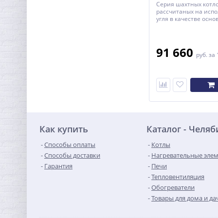
Серия шахтных котло
рассчитаных на исп
угля в качестве осно
топлива.
91 660
руб.
за 
Как купить
Каталог - Челяб
Способы оплаты
Котлы
Способы доставки
Нагревательные эле
Гарантия
Печи
Тепловентиляция
Обогреватели
Товары для дома и да