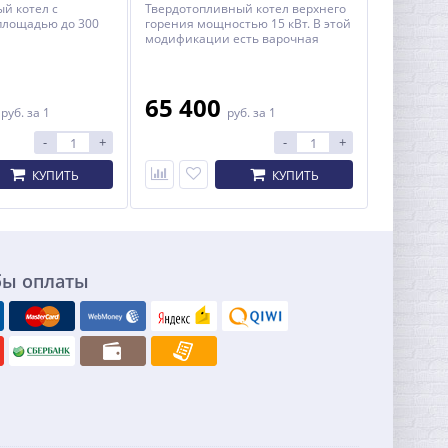
й котел с
Твердотопливный котел верхнего
площадью до 300
горения мощностью 15 кВт. В этой
модификации есть варочная
плита.
0
65 400
руб.
за 1
руб.
за 1
-
+
-
+
КУПИТЬ
КУПИТЬ
бы оплаты