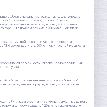
дольше работать на одной загрузке, чем существующие
опливо большими порциями, а также облегчают
лятор, регулируемая заслонка дымохода и топочная
ого горения в ночном режиме с минимальной тягой.
отать с наддувной газовой, жидкотопливной или
ков ТЭН может достигать 60% от номинальной мощности
 эффективная поверхность нагрева – водонаполненная
лоотдачу и КПД.
решёткой расположен механизм очистки и большой
ри снятии заглушек на корпусе дымохода котла можно
олщиной 4 мм. Загрузочная и топочная усиленные двери с
ртоном и шнуром толщиной 20 мм из керамического