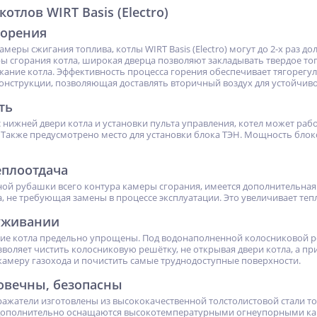
отлов WIRT Basis (Electro)
горения
амеры сжигания топлива, котлы WIRT Basis (Electro) могут до 2-х раз 
ы сгорания котла, широкая дверца позволяют закладывать твердое т
жание котла. Эффективность процесса горения обеспечивает тягорегу
онструкции, позволяющая доставлять вторичный воздух для устойчив
ть
 нижней двери котла и установки пульта управления, котел может раб
 Также предусмотрено место для установки блока ТЭН. Мощность бло
еплоотдача
ной рубашки всего контура камеры сгорания, имеется дополнительная
, не требующая замены в процессе эксплуатации. Это увеличивает теп
уживании
ние котла предельно упрощены. Под водонаполненной колосниковой 
зволяет чистить колосниковую решётку, не открывая двери котла, а п
камеру газохода и почистить самые труднодоступные поверхности.
овечны, безопасны
ражатели изготовлены из высококачественной толстолистовой стали т
дополнительно оснащаются высокотемпературными огнеупорными ка