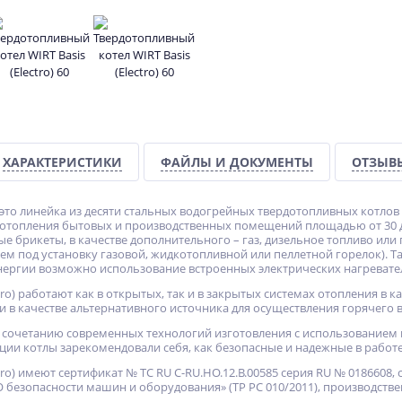
ХИТ
ХИТ
%
%
%
ХАРАКТЕРИСТИКИ
ФАЙЛЫ И ДОКУМЕНТЫ
ОТЗЫВ
это линейка из десяти стальных водогрейных твердотопливных котлов 
Конвектор электрический
Печь-тандыр «НАМАНГАН»
отопления бытовых и производственных помещений площадью от 30 до 
ян)
ЭВУС-2,0
ые брикеты, в качестве дополнительного – газ, дизельное топливо ил
ем под установку газовой, жидкотопливной или пеллетной горелок). Т
5 380
57 949
нергии возможно использование встроенных электрических нагревател
руб.
руб.
ktro) работают как в открытых, так и в закрытых системах отопления в
 и в качестве альтернативного источника для осуществления горячего
сочетанию современных технологий изготовления с использованием 
ции котлы зарекомендовали себя, как безопасные и надежные в работе
ktro) имеют сертификат № ТС RU C-RU.HO.12.B.00585 серия RU № 0186608
 безопасности машин и оборудования» (ТР РС 010/2011), производстве